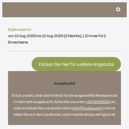
Familienresort Buchau GmbH - 
Ergebnisse für
von 10 Aug. 2026 bis 12 Aug. 2026 (
2 Nächte
),
1 Zimmer
für
2
Erwachsene
Klicken Sie hier für weitere Angebote
Ausgebucht!
Es tut uns leid, aber das Hotel ist für die ausgewählte Reiseperiode
im Moment ausgebucht. Rufen Sie uns unter
+43 52435210
an,
oder schreiben Sie uns eine Email an
info@buchau.com
und wir
halten Sie auf dem Laufenden, wann wieder etwas verfügbar ist.