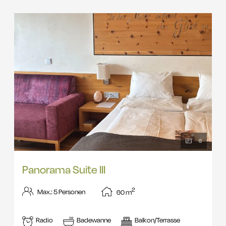
6
Panorama Suite III
2
Max.: 5 Personen
60
m
Radio
Badewanne
Balkon/Terrasse