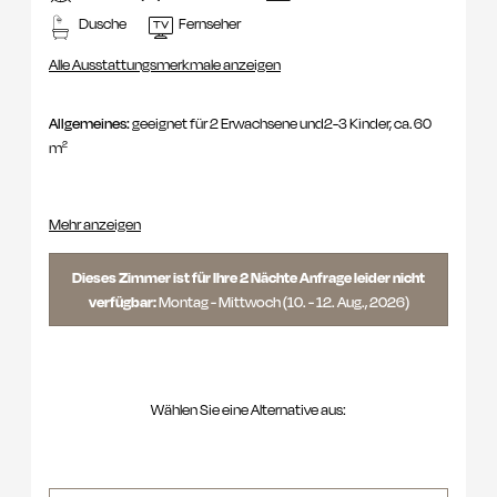
Dusche
Fernseher
Alle Ausstattungsmerkmale anzeigen
Allgemeines:
geeignet für 2 Erwachsene und2-3 Kinder, ca. 60
m²
sonstige Ausstattung:
1 Elternschlafzimmer mit Wohnraum,
Mehr anzeigen
Schreibtisch, Südbalkon und Seeblick sowie 1 Kinderzimmer
mit Stockbett 190 x 90, TV und 1 Kuschelnestl für Baby oder
Dieses Zimmer ist für Ihre 2 Nächte Anfrage leider nicht
Kleinkinder 170 x 70, Eichenholzboden, Kühlschrank, Dusche
verfügbar:
Montag - Mittwoch
(
10. - 12. Aug., 2026
)
und Bad, Kinderwaschtisch, Wickeltisch, getrenntes WC, Föhn,
Kosmetikspiegel, Telefon, W-Lan, Safe, Smart TV 55'' mit Netflix,
Amazon TV und Sky mit Soundbar.
Wählen Sie eine Alternative aus: