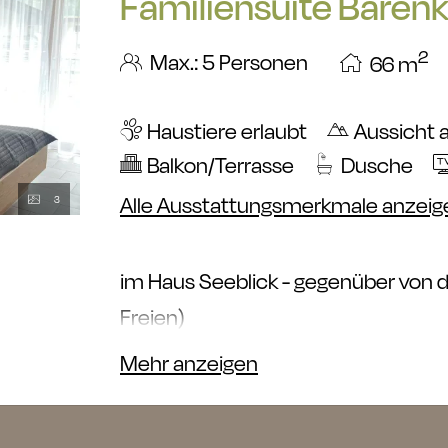
Familiensuite Bärenko
2
Max.: 5 Personen
66
m
Haustiere erlaubt
Aussicht 
Balkon/Terrasse
Dusche
Alle Ausstattungsmerkmale anzeig
3
im Haus Seeblick - gegenüber von d
Freien)
Mehr anzeigen
Allgemeines:
geeignet für 2 Erwachs
erlaubt