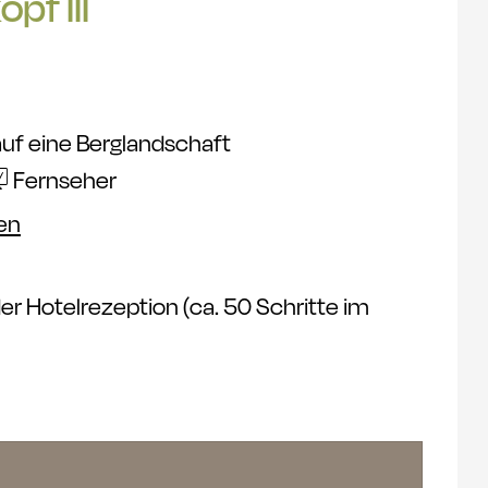
pf III
auf eine Berglandschaft
Fernseher
en
er Hotelrezeption (ca. 50 Schritte im
ene und 1-3 Kinder, ca 66 m², Haustiere