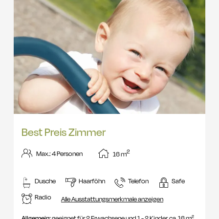
Best Preis Zimmer
2
Max.: 4 Personen
16
m
Dusche
Haarföhn
Telefon
Safe
Radio
Alle Ausstattungsmerkmale anzeigen
Allgemein:
geeignet für 2 Erwachsene und 1 - 2 Kinder, ca. 16 m²