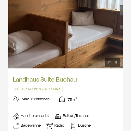
8
Landhaus Suite Buchau
FÜR 2 PERSONEN VERFÜGBAR
2
Max.: 6 Personen
75
m
Haustiere erlaubt
Balkon/Terrasse
Badewanne
Radio
Dusche