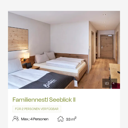
4
Familiennestl Seeblick II
FÜR 2 PERSONEN VERFÜGBAR
2
Max.: 4 Personen
33
m