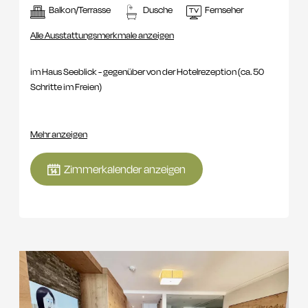
Balkon/Terrasse
Dusche
Fernseher
Alle Ausstattungsmerkmale anzeigen
im Haus Seeblick - gegenüber von der Hotelrezeption (ca. 50
Schritte im Freien)
Allgemein:
geeignet für 2 Erwachsene und 1-4 Kinder, ca 70 m²
Mehr anzeigen
sonstige Ausstattungen:
1 Elternschlafzimmer mit Wohnraum
Zimmerkalender anzeigen
und 2 Kinderzimmer mit je 2 Einzelbetten (190 x 90), Südbalkon
mit Seeblick und große Terrasse, Eichenholzboden, Kühlschrank,
Dusche und Badewanne, Kinderwaschtisch, Infrarot-Kabine,
Föhn, Kosmetikspiegel, getrenntes WC, Telefon, W-Lan, Safe,
Smart TV 55'' mit Netflix, Amazon TV und Sky mit Soundbar.