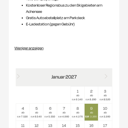
Kostenloser Regionsbus zu den Skigebieten am
Achensee
Gratis Autoabstellplatz am Parkdeck
E-Ladestation (gegen Gebühr)
Weniger anzeigen
Januar 2027
1
2
3
ab
ab
ab
9.140
8.290
8.520
EUR
EUR
EUR
4
5
6
7
8
9
10
ab
ab
ab
ab
ab
ab
ab
EUR
7.530
6.540
5.550
4.960
4.370
3.360
3.360
EUR
EUR
EUR
EUR
EUR
EUR
11
12
13
14
15
16
17