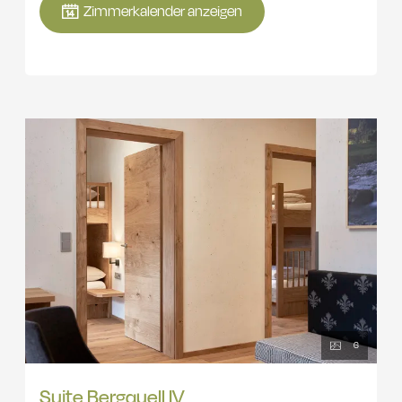
(90 x 200 cm), Sitzgelegenheit, Südbalkon mit Seeblick,
Zimmerkalender anzeigen
Fliesenboden, Kühlschrank, Dusche, Föhn, Kosmetikspiegel, WC,
W-Lan, Safe, Smart TV 55'' mit Netflix, Amazon TV und Sky mit
Soundbar
6
Suite Bergquell IV