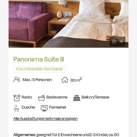
6
Panorama Suite III
FÜR 2 PERSONEN VERFÜGBAR
2
Max.: 5 Personen
60
m
Radio
Badewanne
Balkon/Terrasse
Dusche
Fernseher
Alle Ausstattungsmerkmale anzeigen
Allgemeines:
geeignet für 2 Erwachsene und2-3 Kinder, ca. 60