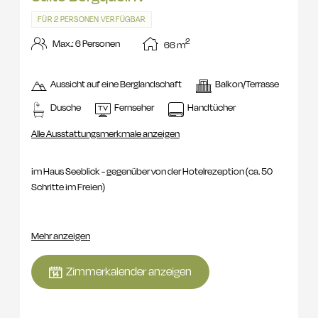
FÜR 2 PERSONEN VERFÜGBAR
2
Max.: 6 Personen
66
m
Aussicht auf eine Berglandschaft
Balkon/Terrasse
Dusche
Fernseher
Handtücher
Alle Ausstattungsmerkmale anzeigen
im Haus Seeblick - gegenüber von der Hotelrezeption (ca. 50
Schritte im Freien)
Allgemein:
geeignet für 2 Erwachsene und 1-4 Kinder, ca 66 m²
Mehr anzeigen
sonstige Ausstattung:
1 Elternschlafzimmer, 2 Kinderzimmer
mit Hochbett, getrennter Wohnraum, Südbalkon mit Seeblick,
Zimmerkalender anzeigen
Eichenholzboden, Kühlschrank, Dusche, Kinderwaschtisch,
Föhn, Kosmetikspiegel, getrenntes WC, Telefon, W-Lan, Safe,
Smart TV 55'' mit Netflix, Amazon TV und Sky mit Soundbar.