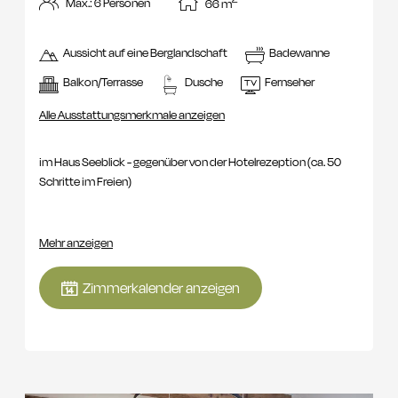
Max.: 6 Personen
66
m
Aussicht auf eine Berglandschaft
Badewanne
Balkon/Terrasse
Dusche
Fernseher
Alle Ausstattungsmerkmale anzeigen
im Haus Seeblick - gegenüber von der Hotelrezeption (ca. 50
Schritte im Freien)
Allgemeines:
geeignet für 2 Erwachsene und 1-4 Kinder, ca 66
Mehr anzeigen
m²
Zimmerkalender anzeigen
sonstige Ausstattung:
1 Elternschlafzimmer mit Wohnraum und
1 Kinderzimmer mit Kleinkinderbett (160 x 60) und Einzelbett
(190 x90) und 1 Kinderzimmer mit 2 Einzelbetten (190 x 90),
Südbalkon mit Seeblick, Eichenholzboden, Kühlschrank, Dusche
und Badewanne, Kinderwaschtisch, Infrarot-Kabine, Föhn,