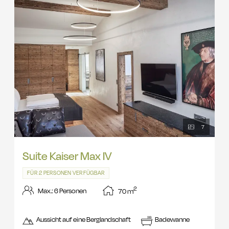
Kosmetikspiegel, getrenntes WC, Telefon, W-Lan, Safe, Smart
TV 55'' mit Netflix, Amazon TV und Sky mit Soundbar.
7
Suite Kaiser Max IV
FÜR 2 PERSONEN VERFÜGBAR
2
Max.: 6 Personen
70
m
Aussicht auf eine Berglandschaft
Badewanne