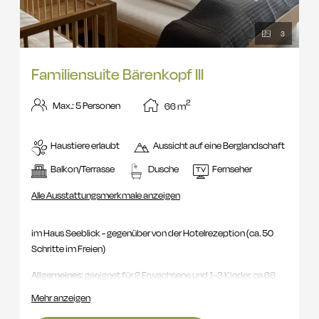
3
Familiensuite Bärenkopf III
2
Max.: 5 Personen
66
m
Haustiere erlaubt
Aussicht auf eine Berglandschaft
Balkon/Terrasse
Dusche
Fernseher
Alle Ausstattungsmerkmale anzeigen
im Haus Seeblick - gegenüber von der Hotelrezeption (ca. 50
Schritte im Freien)
Allgemeines:
geeignet für 2 Erwachsene und 1-3 Kinder, ca 66
m², Haustiere erlaubt
Mehr anzeigen
Allgemeine Ausstattung:
1 Suite mit Fliesenboden, 1