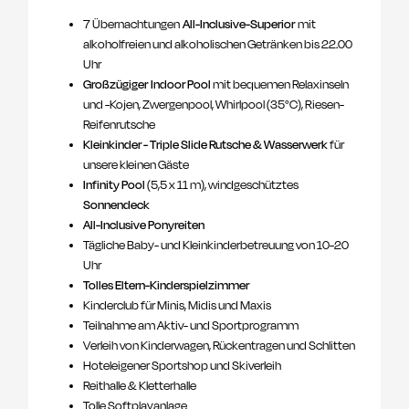
7 Übernachtungen
All-Inclusive-Superior
mit
alkoholfreien und alkoholischen Getränken bis 22.00
Uhr
Großzügiger Indoor Pool
mit bequemen Relaxinseln
und -Kojen, Zwergenpool, Whirlpool (35°C), Riesen-
Reifenrutsche
Kleinkinder - Triple Slide Rutsche & Wasserwerk
für
unsere kleinen Gäste
Infinity Pool
(5,5 x 11 m), windgeschütztes
Sonnendeck
All-Inclusive Ponyreiten
Tägliche Baby- und Kleinkinderbetreuung von 10-20
Uhr
Tolles Eltern-Kinderspielzimmer
Kinderclub für Minis, Midis und Maxis
Teilnahme am Aktiv- und Sportprogramm
Verleih von Kinderwagen, Rückentragen und Schlitten
Hoteleigener Sportshop und Skiverleih
Reithalle & Kletterhalle
Tolle Softplayanlage