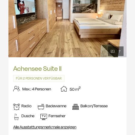
7
Achensee Suite II
FÜR 2 PERSONEN VERFÜGBAR
2
Max.: 4 Personen
50
m
Radio
Badewanne
Balkon/Terrasse
Dusche
Fernseher
Alle Ausstattungsmerkmale anzeigen