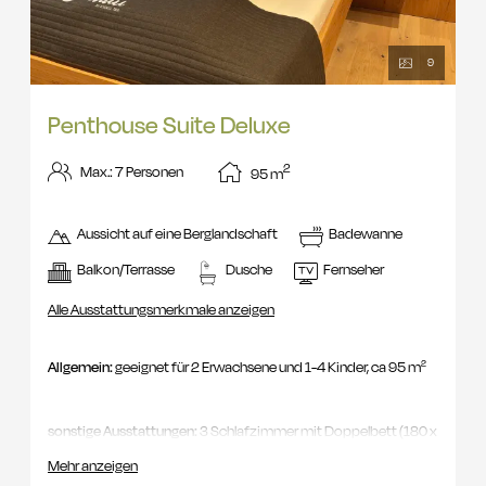
9
Penthouse Suite Deluxe
2
Max.: 7 Personen
95
m
Aussicht auf eine Berglandschaft
Badewanne
Balkon/Terrasse
Dusche
Fernseher
Alle Ausstattungsmerkmale anzeigen
Allgemein:
geeignet für 2 Erwachsene und 1-4 Kinder, ca 95 m²
sonstige Ausstattungen:
3 Schlafzimmer mit Doppelbett (180 x
200 cm ) und 1 Babybett (70 x 130 cm ), Wohnraum, Südbalkon
Mehr anzeigen
mit Seeblick, Eichenholzboden, Kühlschrank, großes