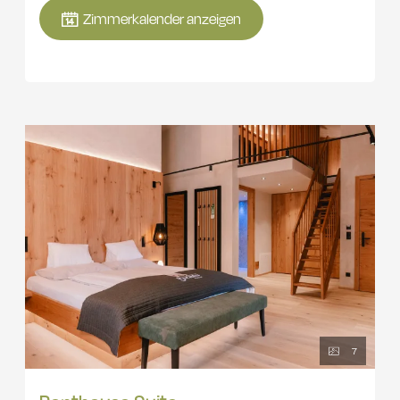
Elternzimmer mit Doppelbett 180 x 200 cm, Sitzecke,
Zimmerkalender anzeigen
Südbalkon mit Seeblick, Dusche, Föhn, Kosmetikspiegel, WC
und 1 Kinderzimmer mit extra großem Familien-Kuschelbett
220 x 200 cm und 1 x Gitterbett (80 x160cm) , Südbalkon mit
Seeblick, Wickeltisch, Dusche, Föhn, Kosmetikspiegel, WC,
Kühlschrank, W-Lan, Safe, Smart TV 55'' mit Netflix, Amazon TV
und Sky mit Soundbar.
7