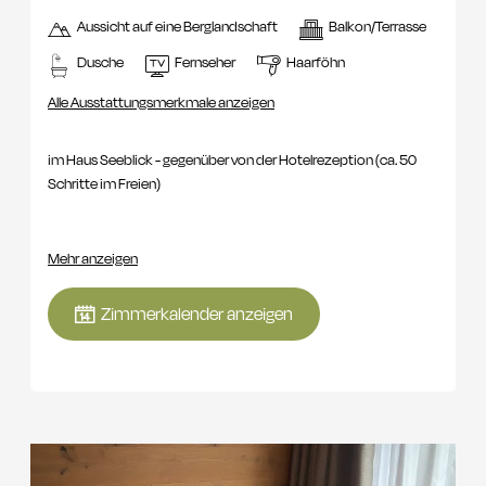
Aussicht auf eine Berglandschaft
Balkon/Terrasse
Dusche
Fernseher
Haarföhn
Alle Ausstattungsmerkmale anzeigen
im Haus Seeblick - gegenüber von der Hotelrezeption (ca. 50
Schritte im Freien)
Allgemeines:
geeignet für 2 Erwachsene und 1-2 Kinder, ca 33
Mehr anzeigen
m²
Zimmerkalender anzeigen
Allgemeine Ausstattung:
2 Doppelbetten (180 x 200 und 140 x
200), Sitzbank und Schreibtisch, Südbalkon mit Seeblick,
Eichenholzboden, Kühlschrank, Dusche, WC, Föhn,
Kosmetikspiegel, Telefon, W-Lan, Safe, Smart TV 55'' mit Netflix,
Amazon TV und Sky mit Soundbar.