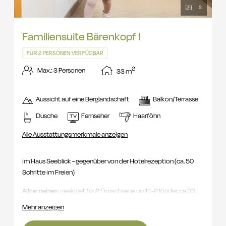
2
Familiensuite Bärenkopf I
FÜR 2 PERSONEN VERFÜGBAR
2
Max.: 3 Personen
33
m
Aussicht auf eine Berglandschaft
Balkon/Terrasse
Dusche
Fernseher
Haarföhn
Alle Ausstattungsmerkmale anzeigen
im Haus Seeblick - gegenüber von der Hotelrezeption (ca. 50
Schritte im Freien)
Allgemeines:
geeignet für 2 Erwachsene und 1-2 Kinder, ca 33
m², Haustiere erlaubt
Mehr anzeigen
Allgemeine Ausstattung:
Doppelbett (180x 200 cm), Einzelbett