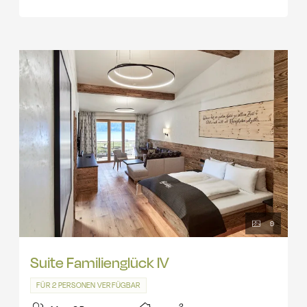
Wickeltisch, Telefon, W-Lan, Safe, Smart TV 55'' mit Netflix,
Amazon TV und Sky mit Soundbar.
9
Suite Familienglück IV
FÜR 2 PERSONEN VERFÜGBAR
2