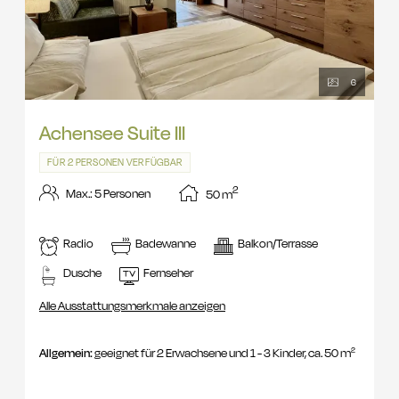
6
Achensee Suite III
FÜR 2 PERSONEN VERFÜGBAR
2
Max.: 5 Personen
50
m
Radio
Badewanne
Balkon/Terrasse
Dusche
Fernseher
Alle Ausstattungsmerkmale anzeigen
Allgemein:
geeignet für 2 Erwachsene und 1 - 3 Kinder, ca. 50 m²