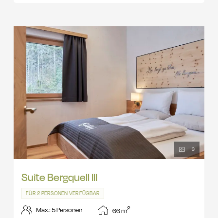
6
Suite Bergquell III
FÜR 2 PERSONEN VERFÜGBAR
2
Max.: 5 Personen
66
m