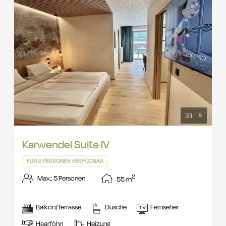
8
Karwendel Suite IV
FÜR 2 PERSONEN VERFÜGBAR
2
Max.: 5 Personen
55
m
Balkon/Terrasse
Dusche
Fernseher
Haarföhn
Heizung