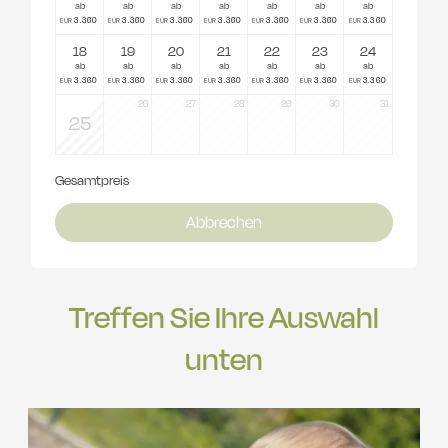
ab
ab
ab
ab
ab
ab
ab
3.360
3.360
3.360
3.360
3.360
3.360
3.360
EUR
EUR
EUR
EUR
EUR
EUR
EUR
18
19
20
21
22
23
24
ab
ab
ab
ab
ab
ab
ab
3.360
3.360
3.360
3.360
3.360
3.360
3.360
EUR
EUR
EUR
EUR
EUR
EUR
EUR
26
27
28
29
30
31
25
Gesamtpreis
Abbrechen
Treffen Sie Ihre Auswahl
unten